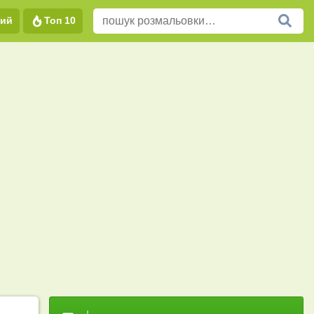
вий
Топ 10