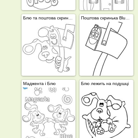
Блю та поштова скринька
Поштова скринька Blue's Clues
Маджента і Блю
Блю лежить на подушці