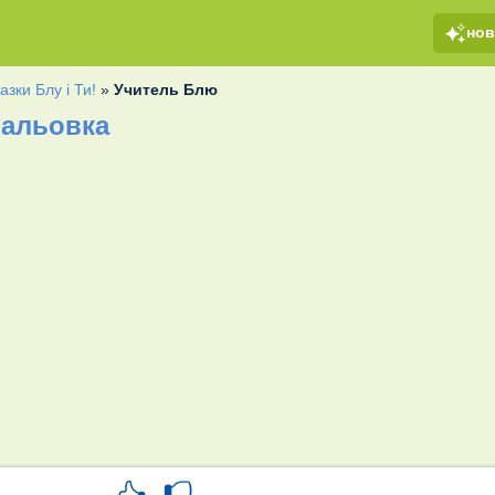
но
азки Блу і Ти!
»
Учитель Блю
мальовка