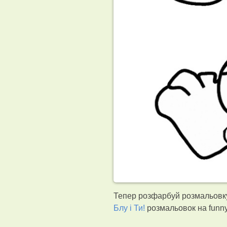
Тепер розфарбуй розмальовку
Блу і Ти!
розмальовок на funn