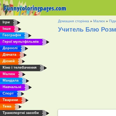
Домашня сторінка
»
Малюк
»
Підк
Ігри
Учитель Блю Роз
Інше
Географія
Герої мультфільмів
Дорослі
Дівчата
Дісней
Кіно і телебачення
Малюк
Мандала
Навчальні
Спорт
Тварини
Тема
Транспортні засоби