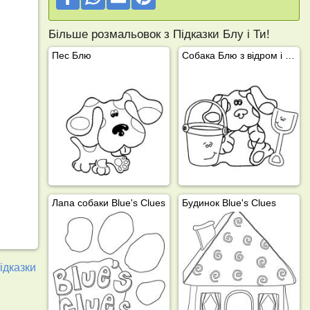
Більше розмальовок з Підказки Блу і Ти!
Пес Блю
Собака Блю з відром і лопатою
Лапа собаки Blue's Clues
Будинок Blue's Clues
ідказки