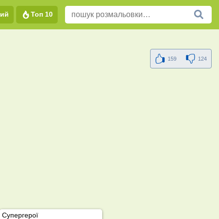
вий
Топ 10
159
124
Супергерої