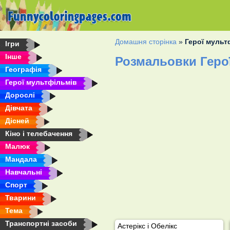
Домашня сторінка
»
Герої мульт
Ігри
Інше
Розмальовки Геро
Географія
Герої мультфільмів
Дорослі
Дівчата
Дісней
Кіно і телебачення
Малюк
Мандала
Навчальні
Спорт
Тварини
Тема
Транспортні засоби
Астерікс і Обелікс