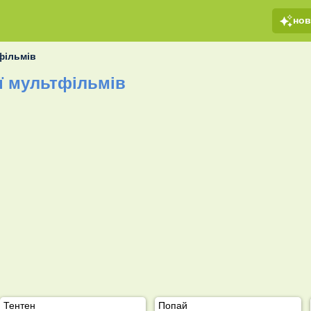
но
фільмів
ї мультфільмів
Тентен
Попай