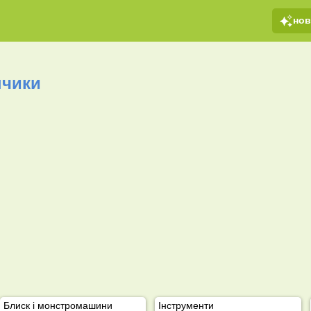
но
пчики
Блиск і монстромашини
Інструменти