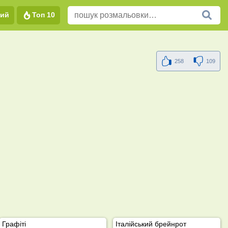
вий
Топ 10
258
109
Графіті
Італійський брейнрот