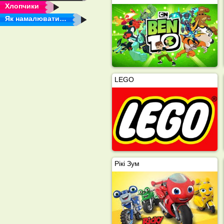
Хлопчики
Як намалювати…
LEGO
Рікі Зум