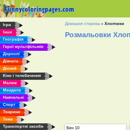
Домашня сторінка
»
Хлопчики
Ігри
Інше
Розмальовки Хло
Географія
Герої мультфільмів
Дорослі
Дівчата
Дісней
Кіно і телебачення
Малюк
Мандала
Навчальні
Спорт
Тварини
Тема
Транспортні засоби
Бен 10