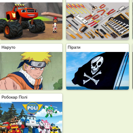
Наруто
Пірати
Робокар Полі