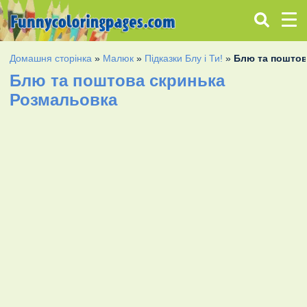
Домашня сторінка
»
Малюк
»
Підказки Блу і Ти!
»
Блю та поштов
Блю та поштова скринька
Розмальовка