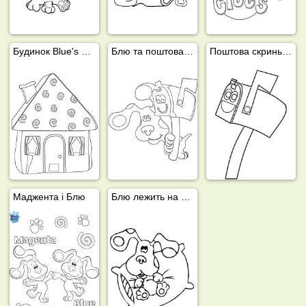
Будинок Blue's Clues
Блю та поштова скринька
Поштова скринька Blue's Clues
Маджента і Блю
Блю лежить на подушці