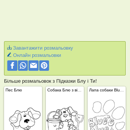
Завантажити розмальовку
Онлайн розмальовки
Більше розмальовок з Підказки Блу і Ти!
Пес Блю
Собака Блю з відром і лопатою
Лапа собаки Blue's Clues