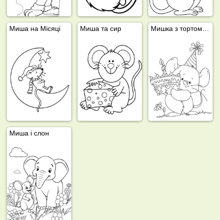
Миша на Місяці
Миша та сир
Мишка з тортом на день народження
Миша і слон