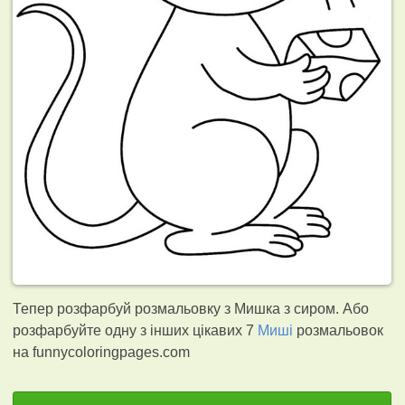
Тепер розфарбуй розмальовку з Мишка з сиром. Або
розфарбуйте одну з інших цікавих 7
Миші
розмальовок
на funnycoloringpages.com