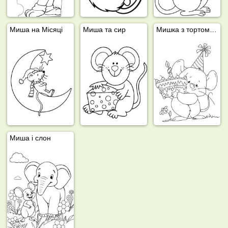
Миша на Місяці
Миша та сир
Мишка з тортом на день народження
Миша і слон