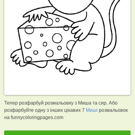
Тепер розфарбуй розмальовку з Миша та сир. Або
розфарбуйте одну з інших цікавих 7
Миші
розмальовок
на funnycoloringpages.com