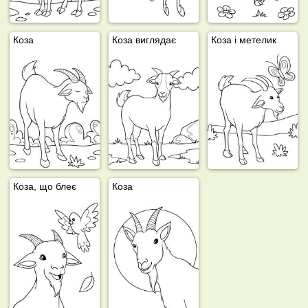
Коза
Коза виглядає
Коза і метелик
Коза, що блеє
Коза