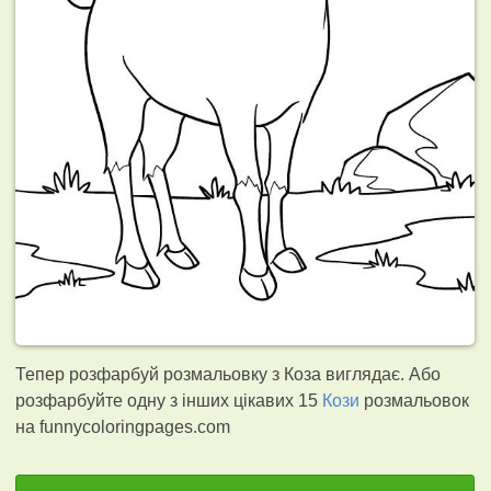
Тепер розфарбуй розмальовку з Коза виглядає. Або
розфарбуйте одну з інших цікавих 15
Кози
розмальовок
на funnycoloringpages.com