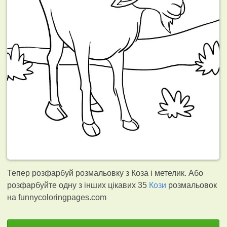
Тепер розфарбуй розмальовку з Коза і метелик. Або
розфарбуйте одну з інших цікавих 35
Кози
розмальовок
на funnycoloringpages.com