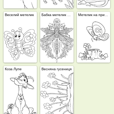
Веселий метелик
Бабка метелик тату
Метелик на природі
Коза Лупе
Весняна гусениця