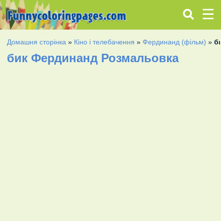
Домашня сторінка
»
Кіно і телебачення
»
Фердинанд (фільм)
»
б
бик Фердинанд Розмальовка