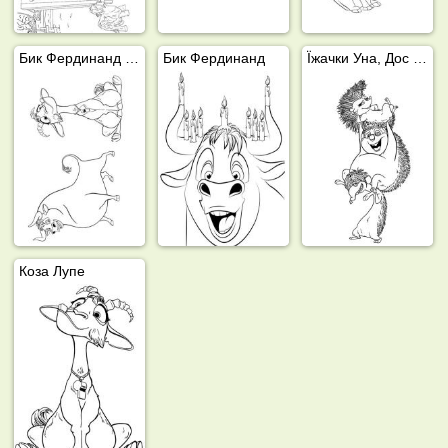
Бик Фердинанд та коза
Бик Фердинанд
Їжачки Уна, Дос і Куатро
Коза Лупе