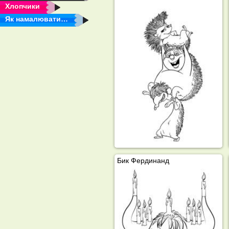
Хлопчики
Як намалювати…
Бик Фердинанд