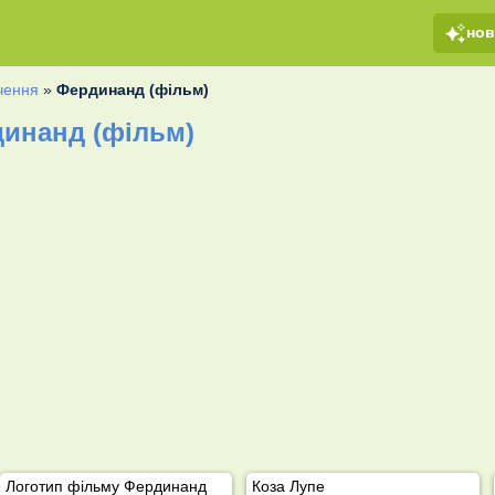
но
ачення
»
Фердинанд (фільм)
инанд (фільм)
Логотип фільму Фердинанд
Коза Лупе