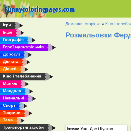
Домашня сторінка
»
Кіно і телеб
Ігри
Інше
Розмальовки Ферд
Географія
Герої мультфільмів
Дорослі
Дівчата
Дісней
Кіно і телебачення
Малюк
Мандала
Навчальні
Спорт
Тварини
Тема
Транспортні засоби
Їжачки Уна, Дос і Куатро