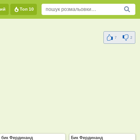
вий
Топ 10
7
2
бик Фердинанд
Бик Фердинанд