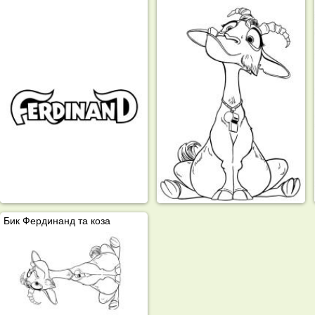
Бик Фердинанд та коза