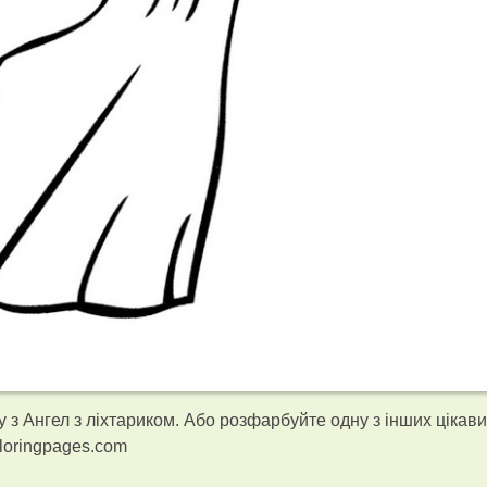
з Ангел з ліхтариком. Або розфарбуйте одну з інших цікави
loringpages.com