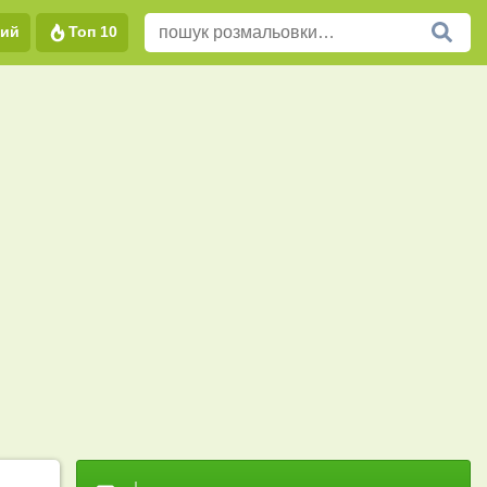
вий
Топ 10