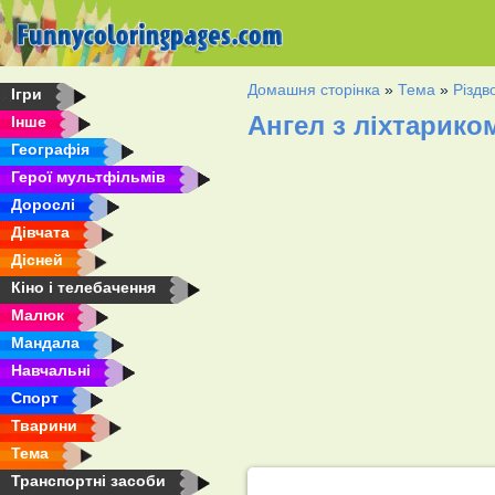
Домашня сторінка
»
Тема
»
Різдв
Ігри
Ангел з ліхтарик
Інше
Географія
Герої мультфільмів
Дорослі
Дівчата
Дісней
Кіно і телебачення
Малюк
Мандала
Навчальні
Спорт
Тварини
Тема
Транспортні засоби