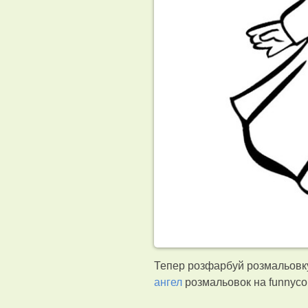
Тепер розфарбуй розмальовку 
ангел
розмальовок на funnyco