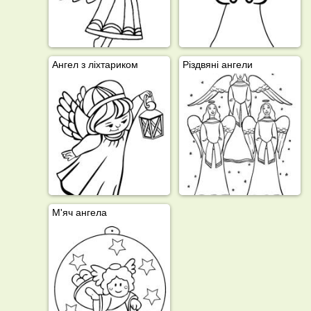
Ангел з ліхтариком
Різдвяні ангели
М'яч ангела