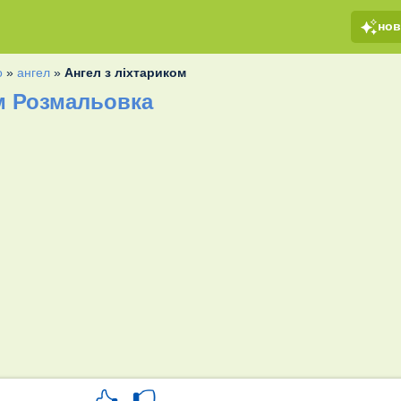
но
о
»
ангел
»
Ангел з ліхтариком
ом Розмальовка