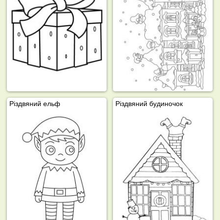
Різдвяний ельф
Різдвяний будиночок