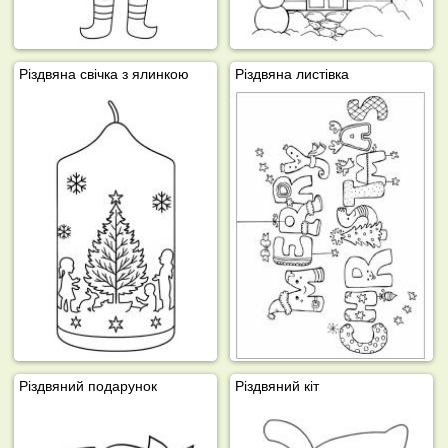
Різдвяна свічка з ялинкою
Різдвяна листівка
Різдвяний подарунок
Різдвяний кіт