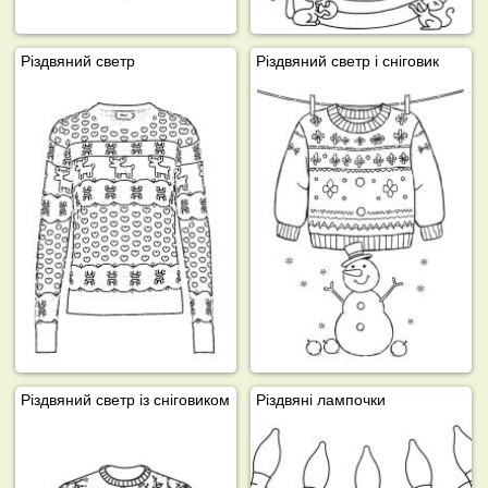
Різдвяний светр
Різдвяний светр і сніговик
Різдвяний светр із сніговиком
Різдвяні лампочки