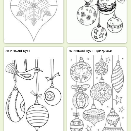
ялинкові кулі
ялинкові кулі прикраси