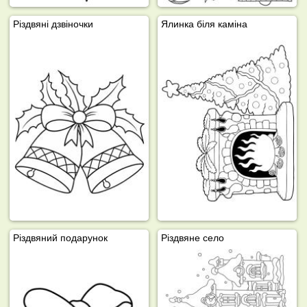
Різдвяні дзвіночки
Ялинка біля каміна
Різдвяний подарунок
Різдвяне село