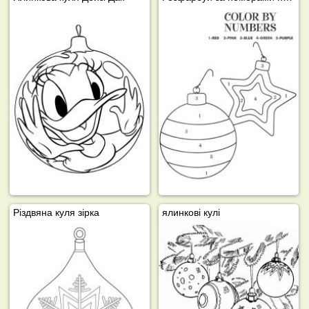
Різдвяна куля зірка
ялинкові кулі