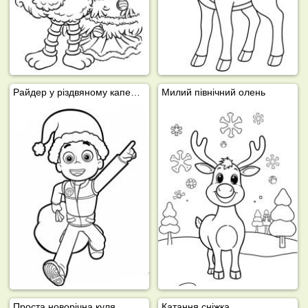
Райдер у різдвяному капелюсі
Милий північний олень
Проста новорічна куля
Катання сніжка