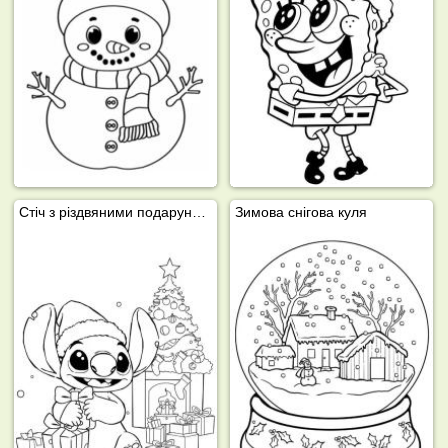
Стіч з різдвяними подарунками
Зимова снігова куля