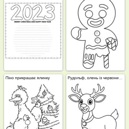
Піно прикрашає ялинку
Рудольф, олень із червоним носом