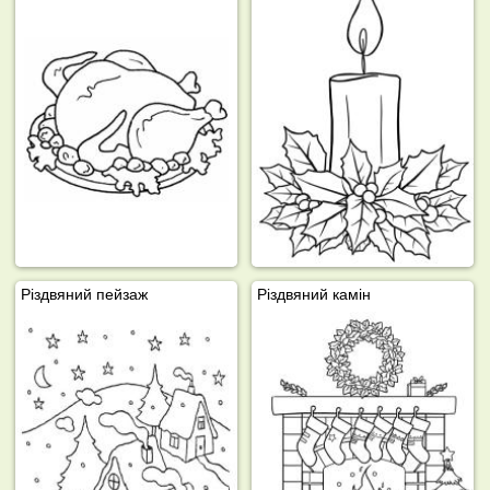
Різдвяний пейзаж
Різдвяний камін