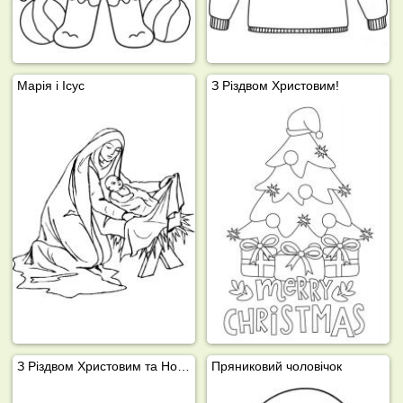
Марія і Ісус
З Різдвом Христовим!
З Різдвом Христовим та Новим роком 2023
Пряниковий чоловічок