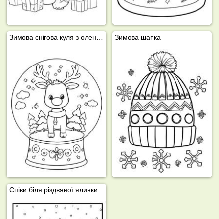
Зимова снігова куля з оленем
Зимова шапка
Співи біля різдвяної ялинки