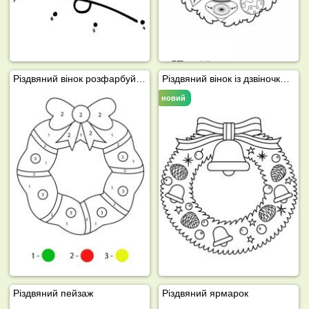
Різдвяний вінок розфарбуй за номерами
Різдвяний вінок із дзвіночками
новий
Різдвяний пейзаж
Різдвяний ярмарок