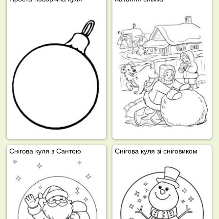
Снігова куля з Сантою
Снігова куля зі сніговиком