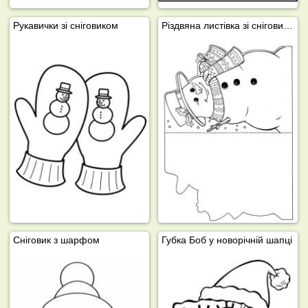
Рукавички зі сніговиком
Різдвяна листівка зі сніговиком
Сніговик з шарфом
Губка Боб у новорічній шапці