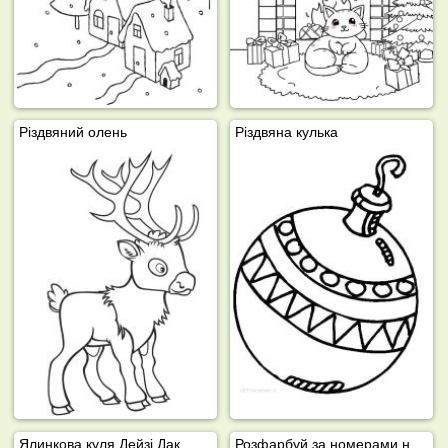
Різдвяний олень
Різдвяна кулька
Ялинкова куля Дейзі Дак
Розфарбуй за номерами новорічну кулю