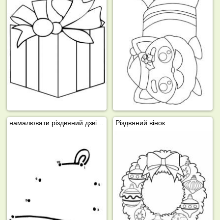
намалювати різдвяний дзвіночок
Різдвяний вінок