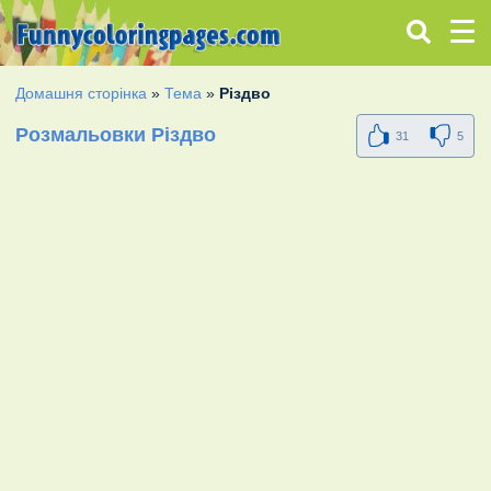
Домашня сторінка
»
Тема
»
Різдво
Розмальовки Різдво
31
5