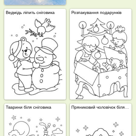
Ведмідь ліпить сніговика
Розпакування подарунків
Тварини біля сніговика
Пряниковий чоловічок біля різдвяної хатинки