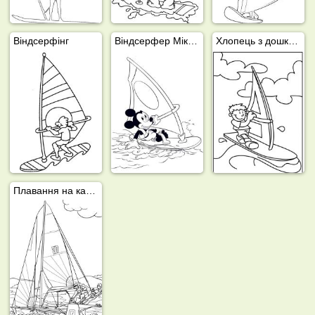
Віндсерфінг
Віндсерфер Міккі Маус
Хлопець з дошкою для серфінгу
Плавання на катамарані