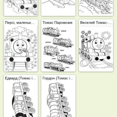
Персі, маленький локомотив
Томас Паровозик
Веселий Томас-поїзд
Едвард (Томас і друзі)
Гордон (Томас і друзі)