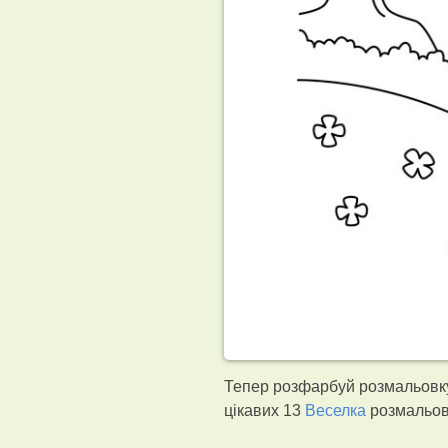
Тепер розфарбуй розмальовку
цікавих 13
Веселка
розмальово