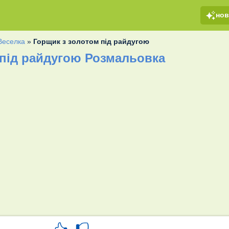
но
Веселка
»
Горщик з золотом під райдугою
 під райдугою Розмальовка