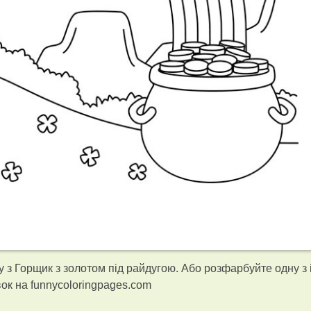
 з Горщик з золотом під райдугою. Або розфарбуйте одну з
к на funnycoloringpages.com