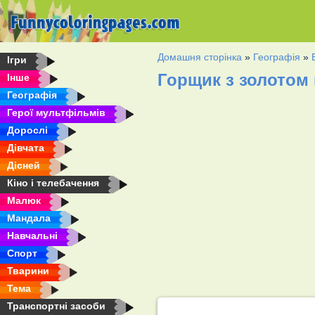
Домашня сторінка
»
Географія
»
Ігри
Горщик з золотом
Інше
Географія
Герої мультфільмів
Дорослі
Дівчата
Дісней
Кіно і телебачення
Малюк
Мандала
Навчальні
Спорт
Тварини
Тема
Транспортні засоби