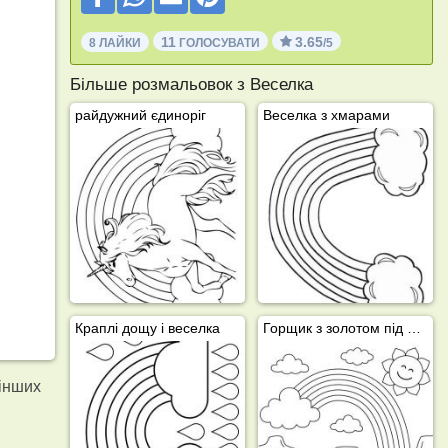
11
3.65
8 ЛАЙКИ
ГОЛОСУВАТИ
/5
Більше розмальовок з Веселка
райдужний єдиноріг
Веселка з хмарами
Краплі дощу і веселка
Горщик з золотом під райдугою
 інших