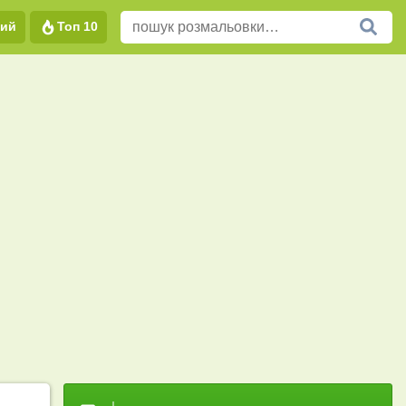
вий
Топ 10