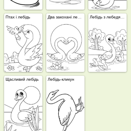
Птах і лебідь
Два закохані лебеді
Лебідь з лебедятами
Щасливий лебідь
Лебідь-кликун