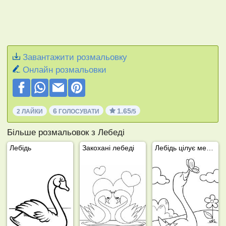
Завантажити розмальовку
Онлайн розмальовки
6
1.65
2 ЛАЙКИ
ГОЛОСУВАТИ
/5
Більше розмальовок з Лебеді
Лебідь
Закохані лебеді
Лебідь цілує метелика