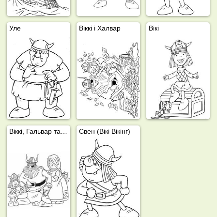
Уле
Віккі і Халвар
Вікі
Віккі, Гальвар та Ілва
Свен (Вікі Вікінг)