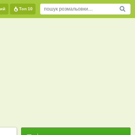
вий
Топ 10