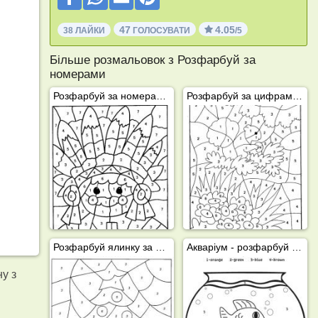
47
4.05
38 ЛАЙКИ
ГОЛОСУВАТИ
/5
Більше розмальовок з Розфарбуй за
номерами
Розфарбуй за номерами індійця
Розфарбуй за цифрами осінь
Розфарбуй ялинку за номерами
Акваріум - розфарбуй за номерами
у з