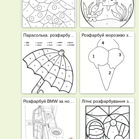
Парасолька: розфарбуй за номерами
Розфарбуй морозиво за номерами
Розфарбуй BMW за номерами
Літнє розфарбування за номерами