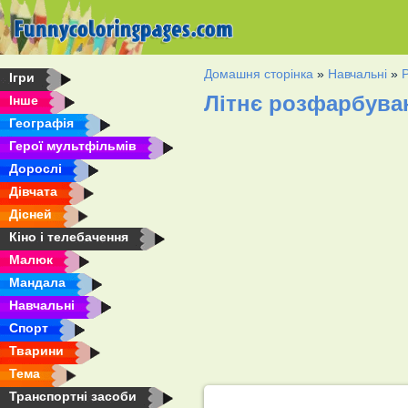
Домашня сторінка
»
Навчальні
»
Ігри
Літнє розфарбува
Інше
Географія
Герої мультфільмів
Дорослі
Дівчата
Дісней
Кіно і телебачення
Малюк
Мандала
Навчальні
Спорт
Тварини
Тема
Транспортні засоби