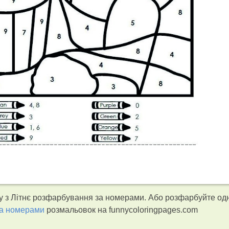
 з Літнє розфарбування за номерами. Або розфарбуйте одн
за номерами
розмальовок на funnycoloringpages.com