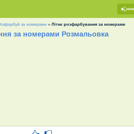
но
Розфарбуй за номерами
»
Літнє розфарбування за номерами
ння за номерами Розмальовка