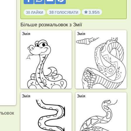
38
3.95
30 ЛАЙКИ
ГОЛОСУВАТИ
/5
Більше розмальовок з Змії
Змія
Змія
Змія
Змія
льовок