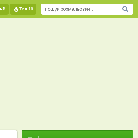
вий
Топ 10