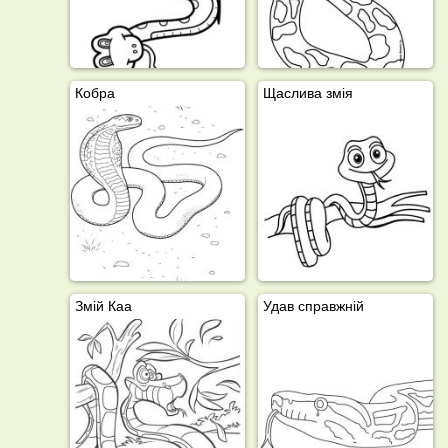
Кобра
Щаслива змія
Змій Каа
Удав справжній