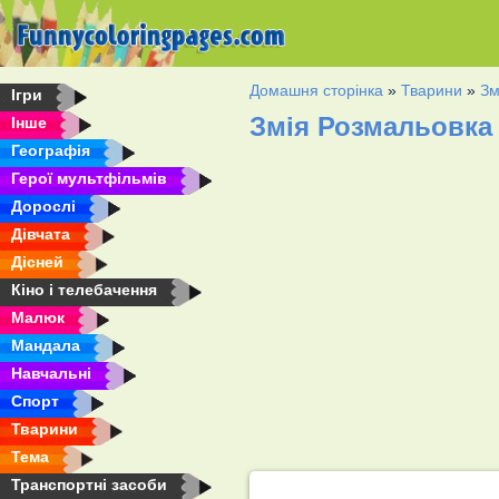
Домашня сторінка
»
Тварини
»
Зм
Ігри
Змія Розмальовка
Інше
Географія
Герої мультфільмів
Дорослі
Дівчата
Дісней
Кіно і телебачення
Малюк
Мандала
Навчальні
Спорт
Тварини
Тема
Транспортні засоби