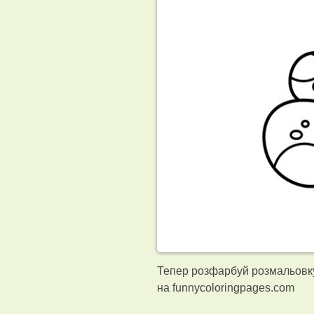
Тепер розфарбуй розмальовку
на funnycoloringpages.com