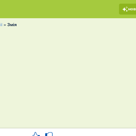
но
ії
»
Змія