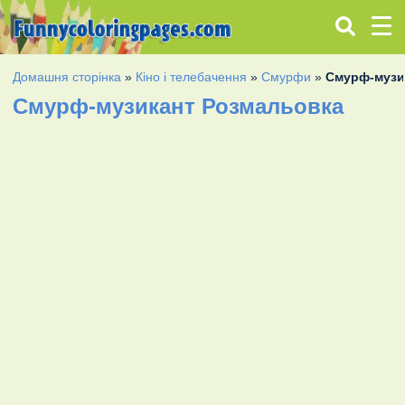
Домашня сторінка
»
Кіно і телебачення
»
Смурфи
»
Смурф-музи
Смурф-музикант Розмальовка