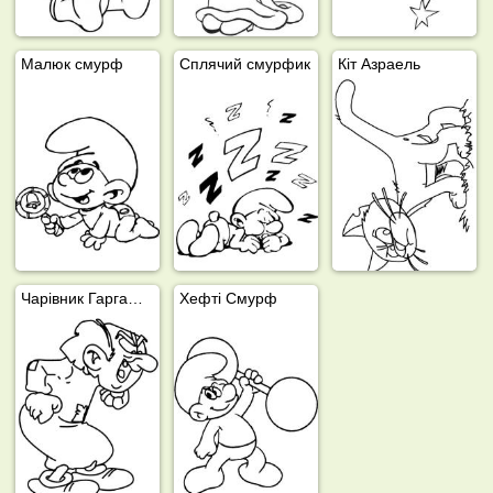
Малюк смурф
Сплячий смурфик
Кіт Азраель
Чарівник Гаргамель
Хефті Смурф