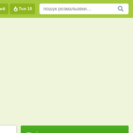
вий
Топ 10