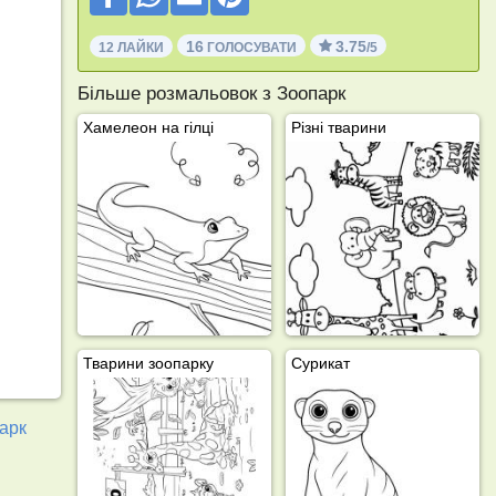
16
3.75
12 ЛАЙКИ
ГОЛОСУВАТИ
/5
Більше розмальовок з Зоопарк
Хамелеон на гілці
Різні тварини
Тварини зоопарку
Сурикат
арк