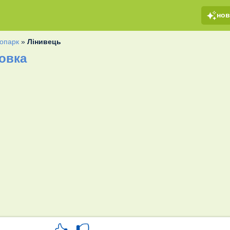
но
опарк
»
Лінивець
овка