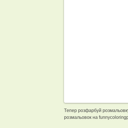
Тепер розфарбуй розмальовку
розмальовок на funnycolorin