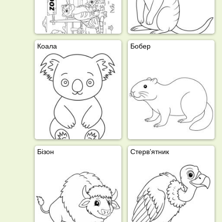
Коала
Бобер
Бізон
Стерв’ятник