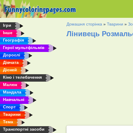
Домашня сторінка
»
Тварини
»
Зо
Ігри
Лінивець Розмаль
Інше
Географія
Герої мультфільмів
Дорослі
Дівчата
Дісней
Кіно і телебачення
Малюк
Мандала
Навчальні
Спорт
Тварини
Тема
Транспортні засоби