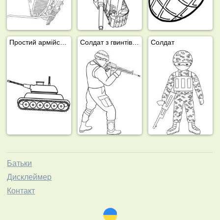
Простий армійський танк
Солдат з гвинтівкою
Солдат
Батьки
Дисклеймер
Контакт