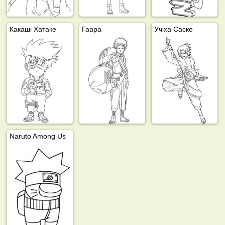
Какаші Хатаке
Гаара
Учіха Саске
Naruto Among Us