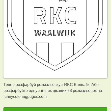
Тепер розфарбуй розмальовку з RKC Валвайк. Або
розфарбуйте одну з інших цікавих 28
розмальовок на
funnycoloringpages.com