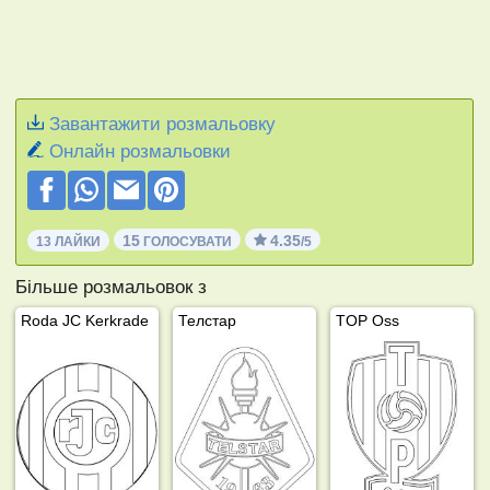
Завантажити розмальовку
Онлайн розмальовки
15
4.35
13 ЛАЙКИ
ГОЛОСУВАТИ
/5
Більше розмальовок з
Roda JC Kerkrade
Телстар
TOP Oss