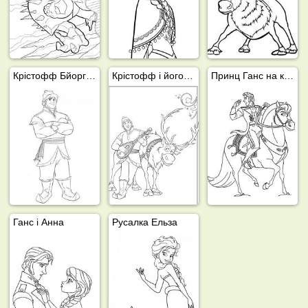
Крістофф Бйоргман (Крижане серце)
Крістофф і його олень Свен
Принц Ганс на коні
Ганс і Анна
Русалка Ельза