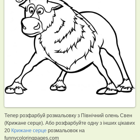
Тепер розфарбуй розмальовку з Північний олень Свен
(Крижане серце). Або розфарбуйте одну з інших цікавих
20
Крижане серце
розмальовок на
funnycoloringpages.com