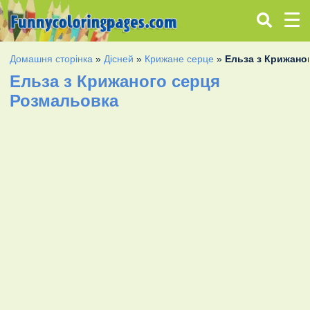
Домашня сторінка
»
Дісней
»
Крижане серце
»
Ельза з Крижано
Ельза з Крижаного серця
Розмальовка