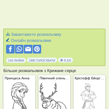
Завантажити розмальовку
Онлайн розмальовки
166
4.1
136 ЛАЙКИ
ГОЛОСУВАТИ
/5
Більше розмальовок з Крижане серце
Принцеса Анна
Північний олень Свен (Крижане серце)
Крістофф Бйоргман (Крижане серце)