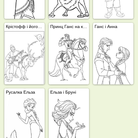
Крістофф і його олень Свен
Принц Ганс на коні
Ганс і Анна
Русалка Ельза
Ельза і Бруні