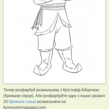
Тепер розфарбуй розмальовку з Крістофф Бйоргман
(Крижане серце). Або розфарбуйте одну з інших цікавих
20
Крижане серце
розмальовок на
funnycoloringpages.com