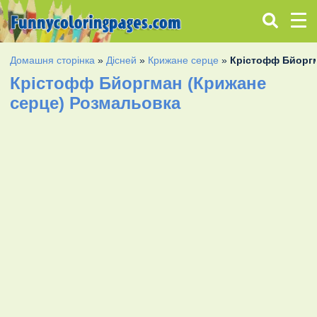
Домашня сторінка
»
Дісней
»
Крижане серце
»
Крістофф Бйоргм
Крістофф Бйоргман (Крижане
серце) Розмальовка