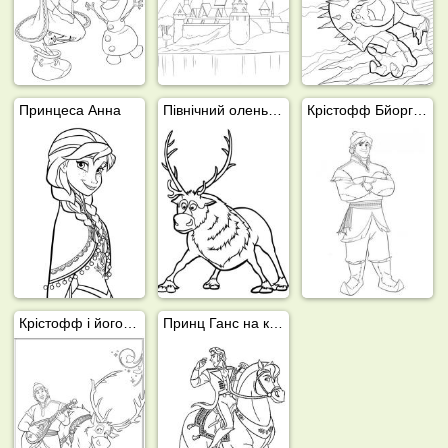
Принцеса Анна
Північний олень Свен (Крижане серце)
Крістофф Бйоргман (Крижане серце)
Крістофф і його олень Свен
Принц Ганс на коні