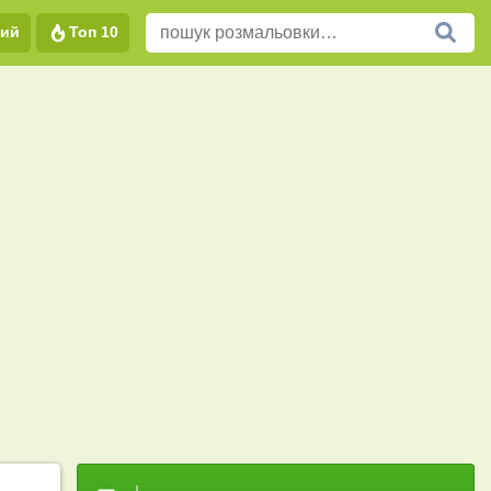
вий
Топ 10