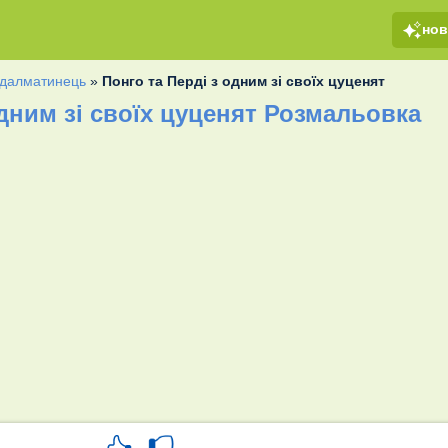
но
 далматинець
»
Понго та Перді з одним зі своїх цуценят
одним зі своїх цуценят Розмальовка