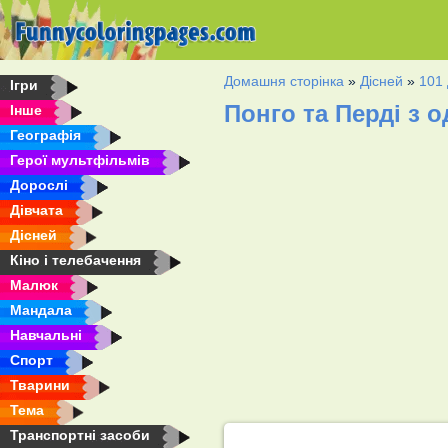
Домашня сторінка
»
Дісней
»
101
Ігри
Понго та Перді з 
Інше
Географія
Герої мультфільмів
Дорослі
Дівчата
Дісней
Кіно і телебачення
Малюк
Мандала
Навчальні
Спорт
Тварини
Тема
Транспортні засоби