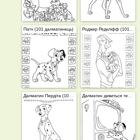
Патч (101 далматинець)
Роджер Редкліфф (101 далматинець)
Далматин Пердіта (101 далматинець)
Далматин дивиться телевізор