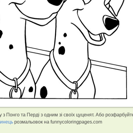
з Понго та Перді з одним зі своїх цуценят. Або розфарбуйт
тинець
розмальовок на funnycoloringpages.com