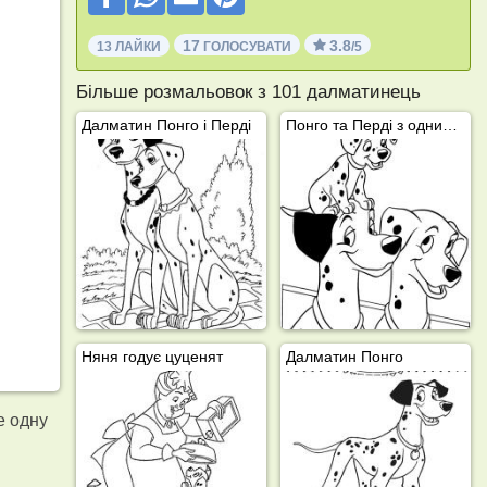
17
3.8
13 ЛАЙКИ
ГОЛОСУВАТИ
/5
Більше розмальовок з 101 далматинець
Далматин Понго і Перді
Понго та Перді з одним зі своїх цуценят
Няня годує цуценят
Далматин Понго
е одну