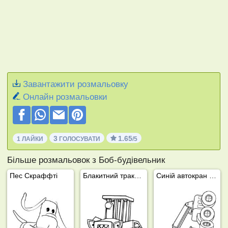
Завантажити розмальовку
Онлайн розмальовки
3
1.65
1 ЛАЙКИ
ГОЛОСУВАТИ
/5
Більше розмальовок з Боб-будівельник
Пес Скраффті
Блакитний трактор Гектор від фермера Найхофа
Синій автокран Лофті