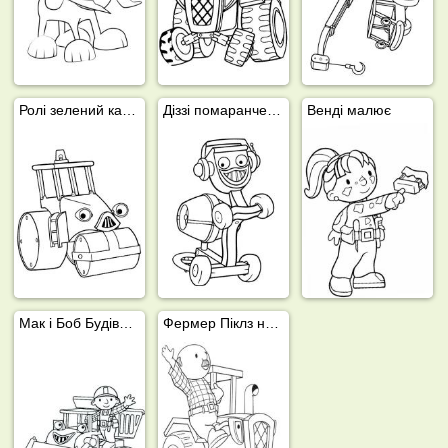
Ролі зелений каток
Діззі помаранчева цементомішалка
Венді малює
Мак і Боб Будівельник
Фермер Піклз на тракторі