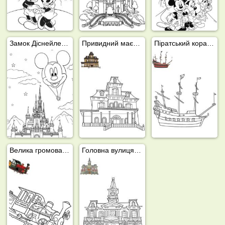
Замок Діснейленд Міккі Маус повітряна куля
Привидний маєток Діснейленд
Піратський корабель капітана Гака
Велика громова гора Діснейленд
Головна вулиця Ратуша Діснейленд