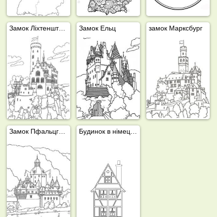
Замок Ліхтенштейн (Німеччина)
Замок Ельц
замок Марксбург
Замок Пфальцграфенштайн
Будинок в німецькому стилі