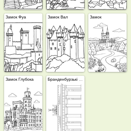
Замок Фуа
Замок Вал
Замок
Замок Глубока
Бранденбурзькі ворота (Берлін)