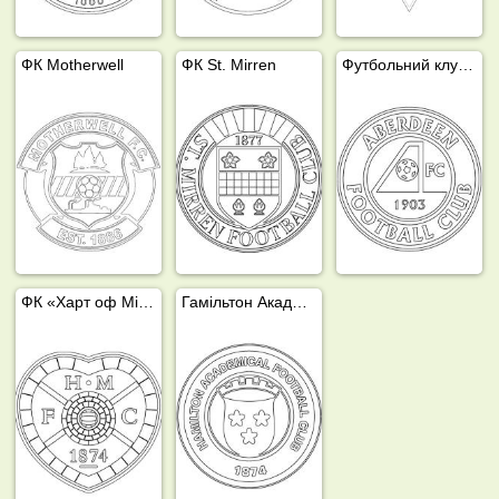
ФК Motherwell
ФК St. Mirren
Футбольний клуб Абердейн
ФК «Харт оф Мідлотіан».
Гамільтон Академік ФК