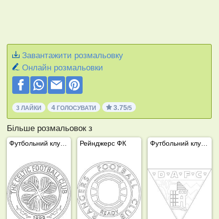
Завантажити розмальовку
Онлайн розмальовки
4
3.75
3 ЛАЙКИ
ГОЛОСУВАТИ
/5
Більше розмальовок з
Футбольний клуб Селтік
Рейнджерс ФК
Футбольний клуб Данфермлайн Атлетик