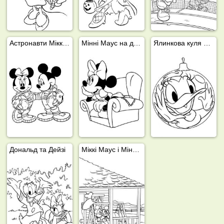
Астронавти Міккі та Мінні Маус
Мінні Маус на дивані
Ялинкова куля Дейзі Дак
Дональд та Дейзі
Міккі Маус і Мінні Маус