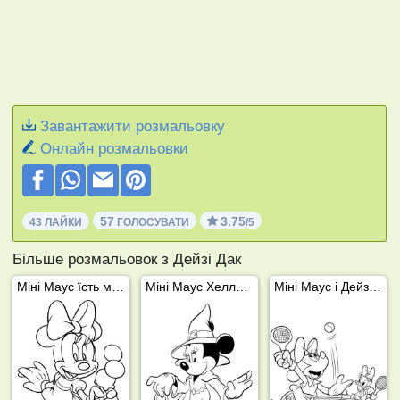
Завантажити розмальовку
Онлайн розмальовки
57
3.75
43 ЛАЙКИ
ГОЛОСУВАТИ
/5
Більше розмальовок з Дейзі Дак
Міні Маус їсть морозиво
Міні Маус Хелловін
Міні Маус і Дейзі грають у теніс