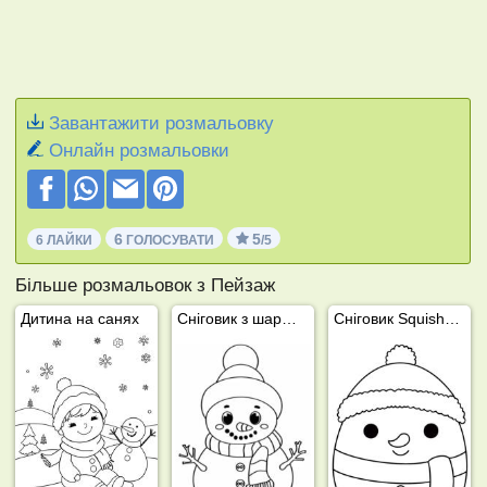
Завантажити розмальовку
Онлайн розмальовки
6
5
6 ЛАЙКИ
ГОЛОСУВАТИ
/5
Більше розмальовок з Пейзаж
Дитина на санях
Сніговик з шарфом
Сніговик Squishmallows