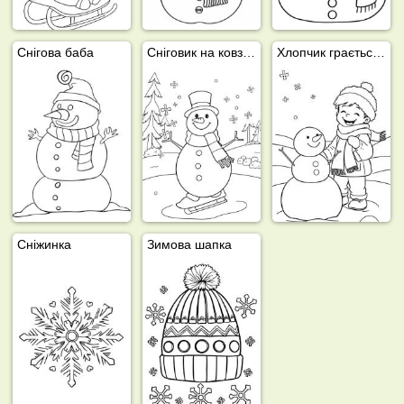
Снігова баба
Сніговик на ковзанах
Хлопчик грається в снігу
Сніжинка
Зимова шапка