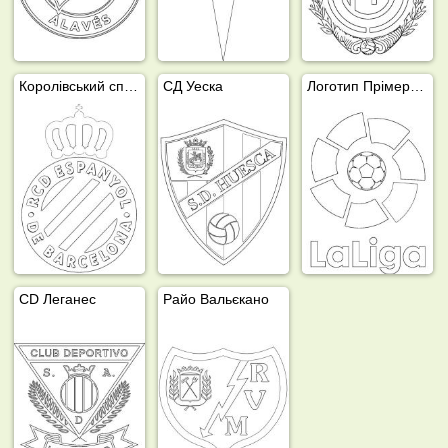
Королівський спортивний клуб Еспаньйол
СД Уеска
Логотип Прімери Дивізіон (Ла Ліга)
CD Леганес
Райо Вальєкано