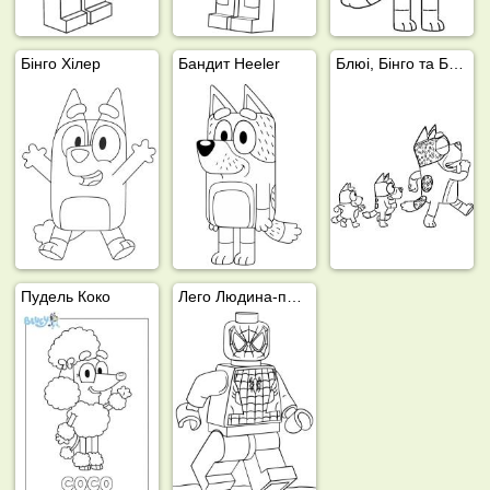
Бінго Хілер
Бандит Heeler
Блюі, Бінго та Бандит Хілер
Пудель Коко
Лего Людина-павук