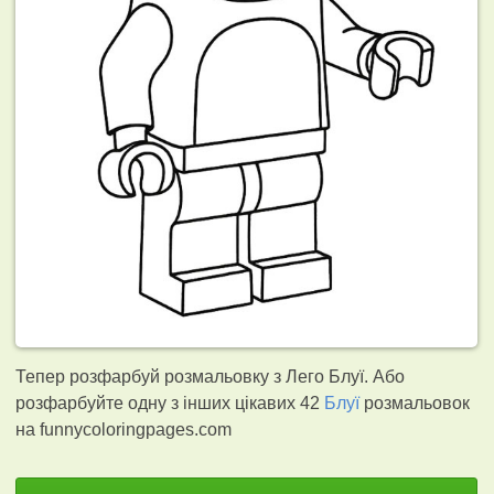
Тепер розфарбуй розмальовку з Лего Блуї. Або
розфарбуйте одну з інших цікавих 42
Блуї
розмальовок
на funnycoloringpages.com