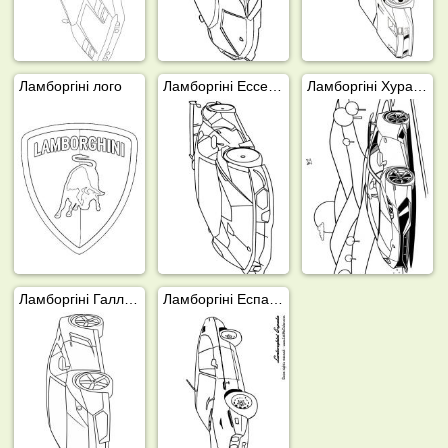
Ламборгіні лого
Ламборгіні Ессенза scv12
Ламборгіні Хуракан
Ламборгіні Галлардо
Ламборгіні Еспада