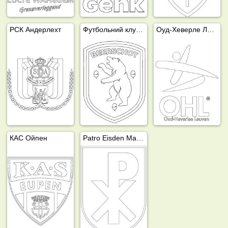
РСК Андерлехт
Футбольний клуб Beerschot Антверпен
Оуд-Хеверле Левен
КАС Ойпен
Patro Eisden Maasmechelen