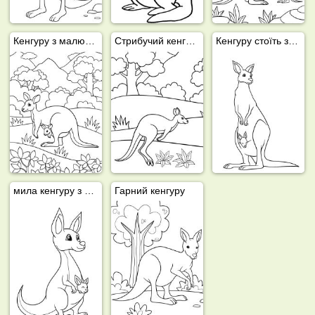
Кенгуру з малюком у сумці
Стрибучий кенгуру
Кенгуру стоїть з малюком
мила кенгуру з дитинчам
Гарний кенгуру