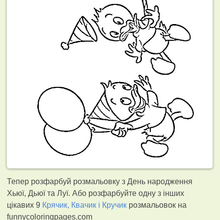
Тепер розфарбуй розмальовку з День народження
Хьюї, Дьюї та Луї. Або розфарбуйте одну з інших
цікавих 9
Крячик, Квачик і Кручик
розмальовок на
funnycoloringpages.com