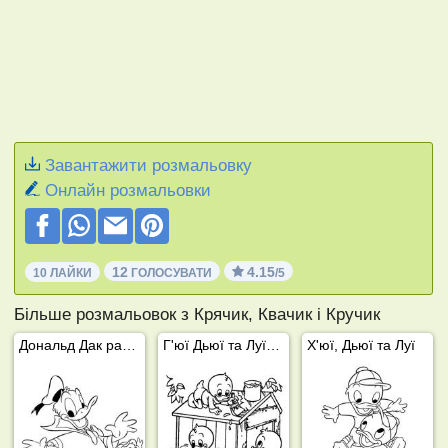
Завантажити розмальовку
Онлайн розмальовки
12
4.15
10 ЛАЙКИ
ГОЛОСУВАТИ
/5
Більше розмальовок з Крячик, Квачик і Кручик
Дональд Дак разом із Хьюї Дьюї та Луї
Г'юї Дьюї та Луї будують будиночок на дереві
Х'юї, Дьюї та Луї