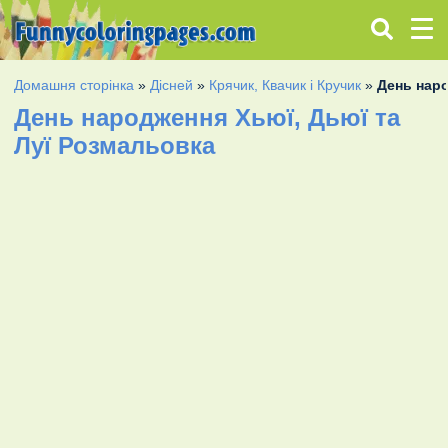
Домашня сторінка
»
Дісней
»
Крячик, Квачик і Кручик
»
День наро
День народження Хьюї, Дьюї та
Луї Розмальовка