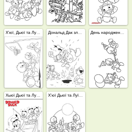
Х'юї, Дьюї та Луї грають у баскетбол
Дональд Дак злий на Хьюї, Дьюї та Луї
День народження Хьюї, Дьюї та Луї
Хьюї Дьюї та Луї на риболовлі
Х'юї Дьюї та Луї роблять замок з піску