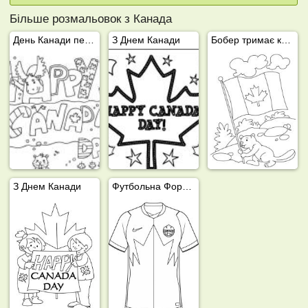
Більше розмальовок з Канада
День Канади перше липня
З Днем Канади
Бобер тримає канадський прапор
З Днем Канади
Футбольна Форма Канади