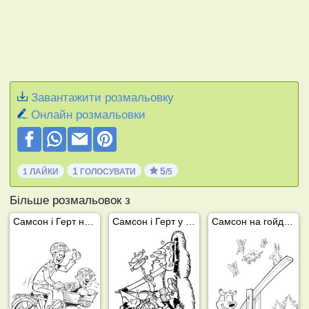
Завантажити розмальовку
Онлайн розмальовки
1
5
1 ЛАЙКИ
ГОЛОСУВАТИ
/5
Більше розмальовок з
Самсон і Герт на велосипеді
Самсон і Герт у таборі
Самсон на гойдалці