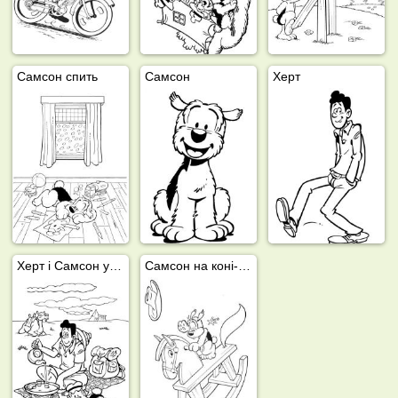
Самсон спить
Самсон
Херт
Херт і Самсон у пустині
Самсон на коні-гойдалці