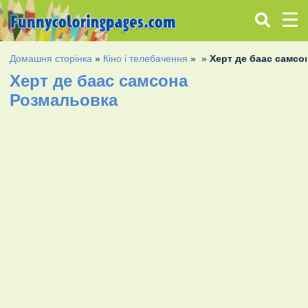
Домашня сторінка
»
Кіно і телебачення
»
»
Херт де баас самсо
Херт де баас самсона
Розмальовка