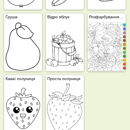
Груша
Відро яблук
Розфарбування фруктів за номерами
Каваї полуниця
Проста полуниця