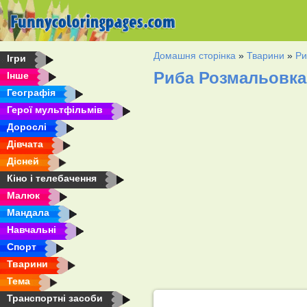
Домашня сторінка
»
Тварини
»
Ри
Ігри
Риба Розмальовка
Інше
Географія
Герої мультфільмів
Дорослі
Дівчата
Дісней
Кіно і телебачення
Малюк
Мандала
Навчальні
Спорт
Тварини
Тема
Транспортні засоби