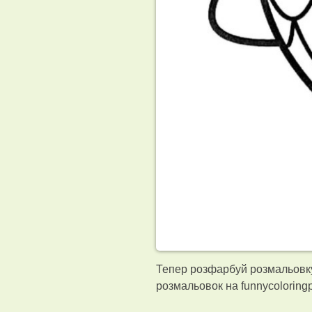
Тепер розфарбуй розмальовку
розмальовок на funnycolorin