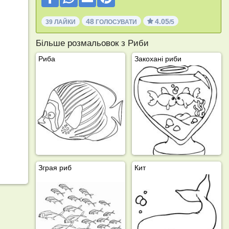
48
4.05
39 ЛАЙКИ
ГОЛОСУВАТИ
/5
Більше розмальовок з Риби
Риба
Закохані риби
Зграя риб
Кит