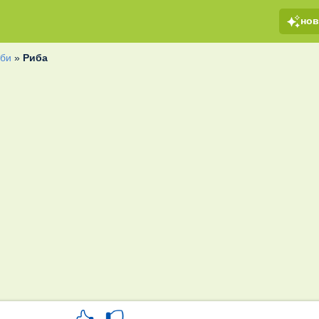
но
би
»
Риба