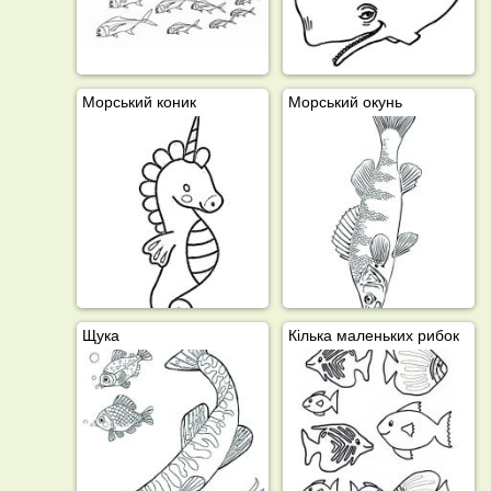
Морський коник
Морський окунь
Щука
Кілька маленьких рибок