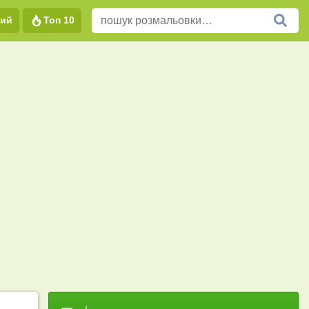
вий
Топ 10