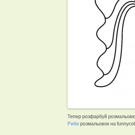
Тепер розфарбуй розмальовку
Риби
розмальовок на funnyco