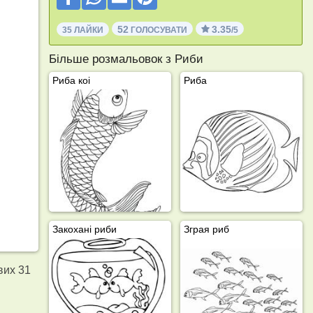
52
3.35
35 ЛАЙКИ
ГОЛОСУВАТИ
/5
Більше розмальовок з Риби
Риба коі
Риба
Закохані риби
Зграя риб
вих 31