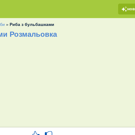
но
би
»
Риба з бульбашками
ми Розмальовка