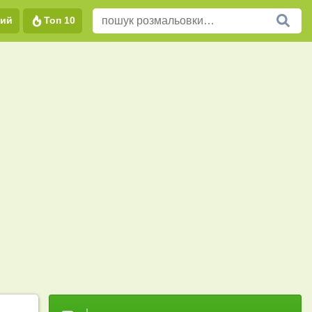
вий
Топ 10