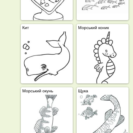
Кит
Морський коник
Морський окунь
Щука