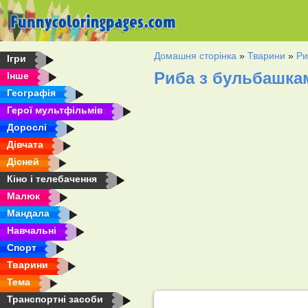
Домашня сторінка
»
Тварини
»
Ри
Ігри
Риба з бульбашка
Інше
Географія
Герої мультфільмів
Дорослі
Дівчата
Дісней
Кіно і телебачення
Малюк
Мандала
Навчальні
Спорт
Тварини
Тема
Транспортні засоби