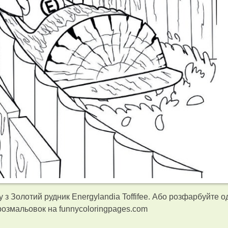
з Золотий рудник Energylandia Toffifee. Або розфарбуйте о
озмальовок на funnycoloringpages.com