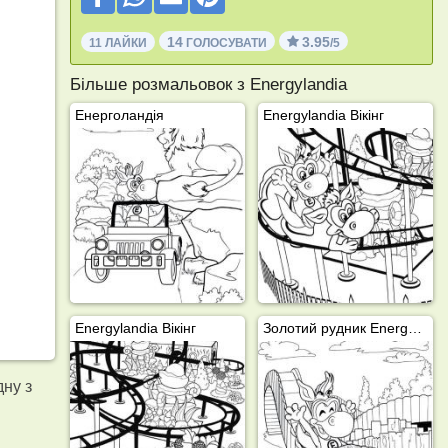
14
3.95
11 ЛАЙКИ
ГОЛОСУВАТИ
/5
Більше розмальовок з Energylandia
Енерголандія
Energylandia Вікінг
Energylandia Вікінг
Золотий рудник Energylandia Toffifee
дну з