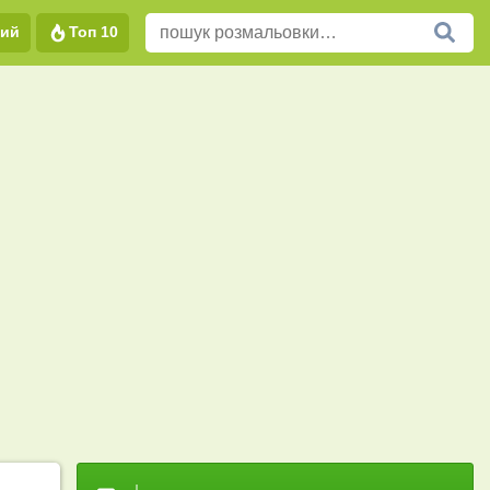
вий
Топ 10