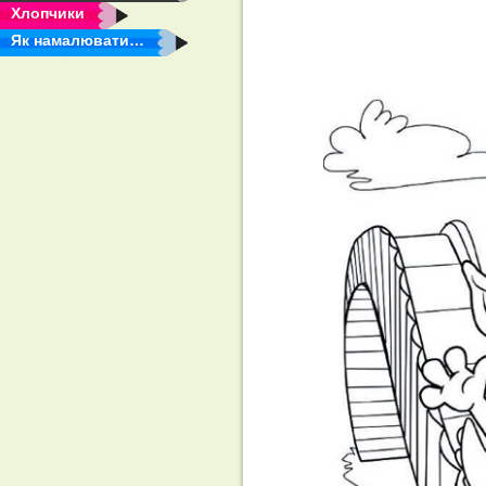
Хлопчики
Як намалювати…