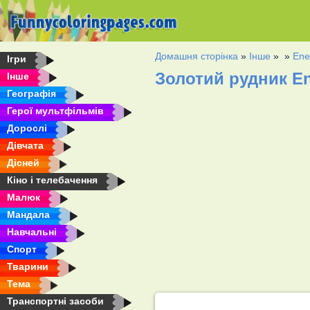
Домашня сторінка
»
Інше
»
»
Ene
Ігри
Золотий рудник En
Інше
Географія
Герої мультфільмів
Дорослі
Дівчата
Дісней
Кіно і телебачення
Малюк
Мандала
Навчальні
Спорт
Тварини
Тема
Транспортні засоби