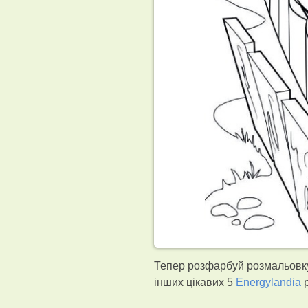
Тепер розфарбуй розмальовку 
інших цікавих 5
Energylandia
р