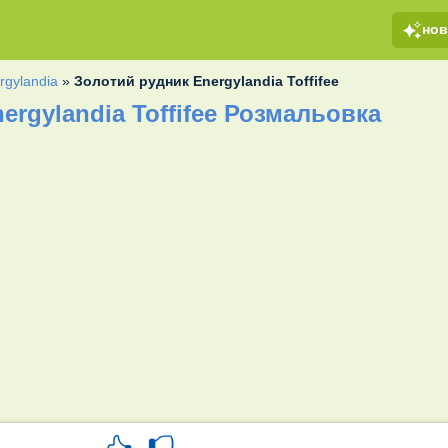
но
rgylandia
»
Золотий рудник Energylandia Toffifee
ergylandia Toffifee Розмальовка