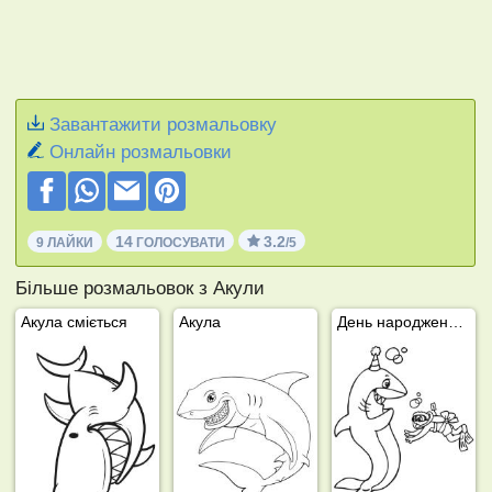
Завантажити розмальовку
Онлайн розмальовки
14
3.2
9 ЛАЙКИ
ГОЛОСУВАТИ
/5
Більше розмальовок з Акули
Акула сміється
Акула
День народження акули