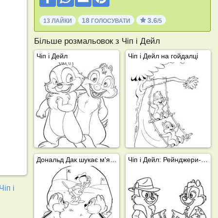
18
3.6
13 ЛАЙКИ
ГОЛОСУВАТИ
/5
Більше розмальовок з Чіп і Дейл
Чіп і Дейл
Чіп і Дейл на гойдалці
Дональд Дак шукає м'яч для гольфу
Чіп і Дейл: Рейнджери-рятувальники
Чіп і