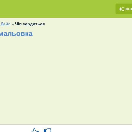
но
і Дейл
»
Чіп сердиться
змальовка