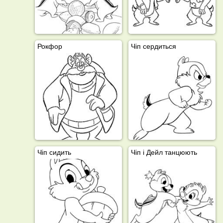
Рокфор
Чіп сердиться
Чіп сидить
Чіп і Дейл танцюють