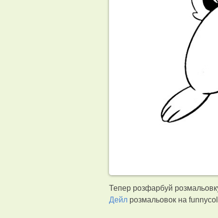
Тепер розфарбуй розмальовку 
Дейл
розмальовок на funnyco