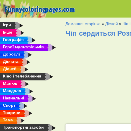
Домашня сторінка
»
Дісней
»
Чіп 
Ігри
Чіп сердиться Ро
Інше
Географія
Герої мультфільмів
Дорослі
Дівчата
Дісней
Кіно і телебачення
Малюк
Мандала
Навчальні
Спорт
Тварини
Тема
Транспортні засоби