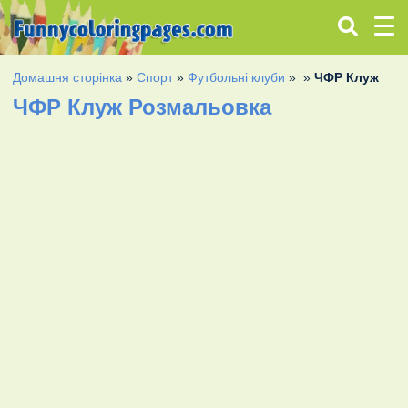
Домашня сторінка
»
Спорт
»
Футбольні клуби
»
»
ЧФР Клуж
ЧФР Клуж Розмальовка